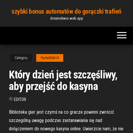
Skip
szybki bonus automatów do gorączki trafień
to
dreamskwio.web.app
the
content
Category
Pashel66614
Który dzień jest szczęśliwy,
aby przejść do kasyna
By
EDITOR
Biblioteka gier jest czymś na co gracze powinni zwrócić
szczególną uwagę podczas zastanawiania się nad
dołączeniem do nowego kasyna online. Uwierzcie nam, że nie