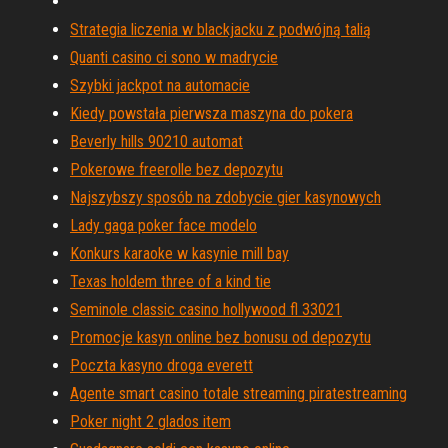
Strategia liczenia w blackjacku z podwójną talią
Quanti casino ci sono w madrycie
Szybki jackpot na automacie
Kiedy powstała pierwsza maszyna do pokera
Beverly hills 90210 automat
Pokerowe freerolle bez depozytu
Najszybszy sposób na zdobycie gier kasynowych
Lady gaga poker face modelo
Konkurs karaoke w kasynie mill bay
Texas holdem three of a kind tie
Seminole classic casino hollywood fl 33021
Promocje kasyn online bez bonusu od depozytu
Poczta kasyno droga everett
Agente smart casino totale streaming piratestreaming
Poker night 2 glados item